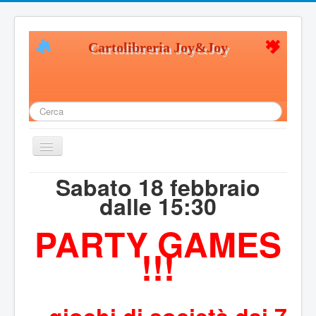
Cartolibreria Joy&Joy
Cerca...
Cambia
navigazione
Sabato 18 febbraio
Home
dalle 15:30
Chi siamo
PARTY GAMES
Giochi in legno
!!!
Giochi creativi
Giochi Educativi
Giochi di società